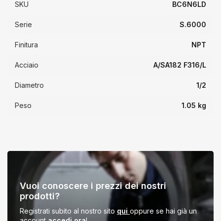
SKU
BC6N6LD
Serie
S.6000
Finitura
NPT
Acciaio
A/SA182 F316/L
Diametro
1/2
Peso
1.05 kg
Vuoi
conoscere
i
Vuoi conoscere i prezzi dei nostri
prezzi
prodotti?
dei
nostri
Registrati subito al nostro sito
qui
oppure se hai già un
account
accedi ora
!
prodotti?