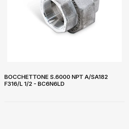
Apri
media
1
in
dialogo
modale
BOCCHETTONE S.6000 NPT A/SA182
F316/L 1/2 - BC6N6LD
Prezzo
standard