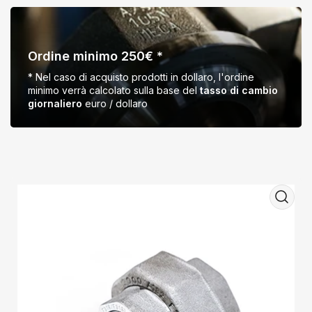
Ordine
minimo
250€
Ordine minimo 250€ *
*
* Nel caso di acquisto prodotti in dollaro, l'ordine
minimo verrà calcolato sulla base del
tasso di cambio
giornaliero
euro / dollaro